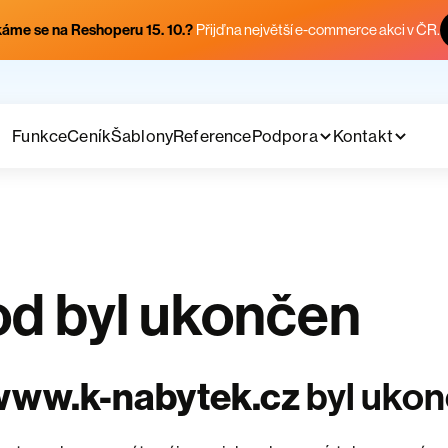
áme se na Reshoperu 15. 10.?
Přijď na největší e-commerce akci v ČR.
Funkce
Ceník
Šablony
Reference
Podpora
Kontakt
d byl ukončen
www.k-nabytek.cz
byl uko