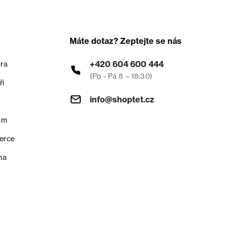
Máte dotaz? Zeptejte se nás
+420 604 600 444
ra
(Po - Pá 8 – 18:30)
ři
info@shoptet.cz
um
erce
na