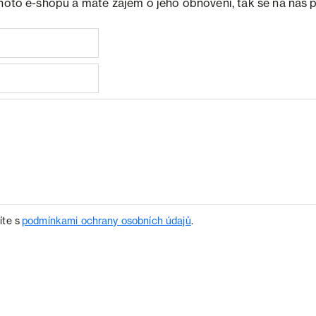
ohoto e-shopu a máte zájem o jeho obnovení, tak se na nás 
íte s
podmínkami ochrany osobních údajů
.