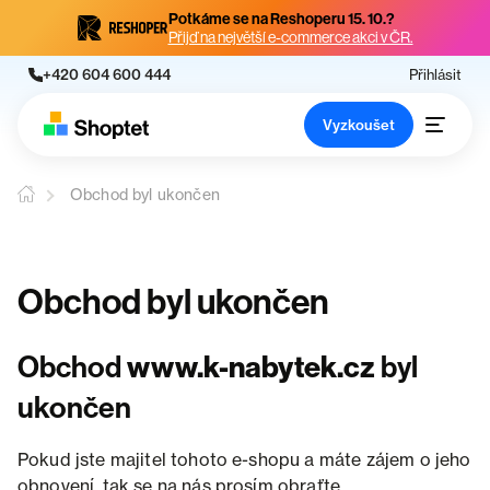
Potkáme se na Reshoperu 15. 10.?
Přijď na největší e-commerce akci v ČR.
+420 604 600 444
Přihlásit
Vyzkoušet
Obchod byl ukončen
Obchod byl ukončen
Obchod
www.k-nabytek.cz
byl
ukončen
Pokud jste majitel tohoto e-shopu a máte zájem o jeho
obnovení, tak se na nás prosím obraťte.