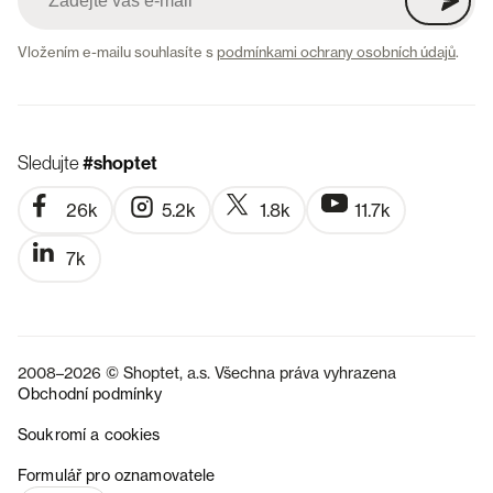
Vložením e-mailu souhlasíte s
podmínkami ochrany osobních údajů
.
Sledujte
#shoptet
26k
5.2k
1.8k
11.7k
7k
2008–2026 © Shoptet, a.s. Všechna práva vyhrazena
Obchodní podmínky
Soukromí a cookies
SK
Formulář pro oznamovatele