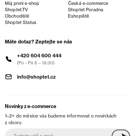
Můj první e-shop
Česká e‑commerce
Shoptet.TV
Shoptet Poradna
Obchodiště
Eshopiště
Shoptet Status
Máte dotaz? Zeptejte se nás
+420 604 600 444
(Po - Pá 8 – 18:30)
info@shoptet.cz
Novinky z e-commerce
1–2× do měsíce vás budeme informovat o novinkách
z oboru