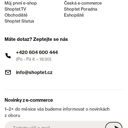
Můj první e-shop
Česká e‑commerce
Shoptet.TV
Shoptet Poradna
Obchodiště
Eshopiště
Shoptet Status
Máte dotaz? Zeptejte se nás
+420 604 600 444
(Po - Pá 8 – 18:30)
info@shoptet.cz
Novinky z e-commerce
1–2× do měsíce vás budeme informovat o novinkách
z oboru