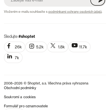
Vložením e-mailu souhlasíte s
podmínkami ochrany osobních údajů
.
Sledujte
#shoptet
26k
5.2k
1.8k
11.7k
7k
2008–2026 © Shoptet, a.s. Všechna práva vyhrazena
Obchodní podmínky
Soukromí a cookies
SK
Formulář pro oznamovatele