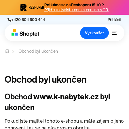
Potkáme se na Reshoperu 15. 10.?
Přijď na největší e-commerce akci v ČR.
+420 604 600 444
Přihlásit
Vyzkoušet
Obchod byl ukončen
Obchod byl ukončen
Obchod
www.k-nabytek.cz
byl
ukončen
Pokud jste majitel tohoto e-shopu a máte zájem o jeho
obnovení, tak se na nás prosím obraťte.