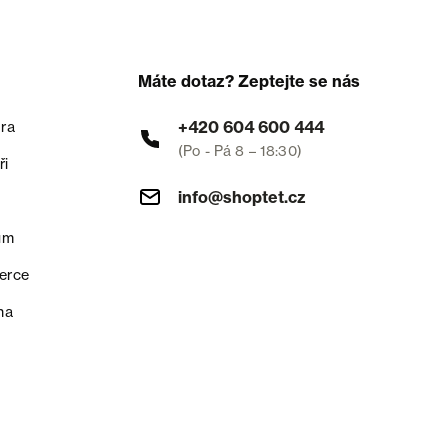
Máte dotaz? Zeptejte se nás
+420 604 600 444
ra
(Po - Pá 8 – 18:30)
ři
info@shoptet.cz
um
erce
na