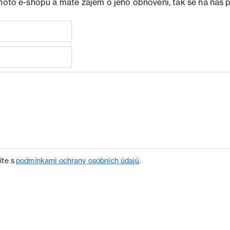
ohoto e-shopu a máte zájem o jeho obnovení, tak se na nás 
íte s
podmínkami ochrany osobních údajů
.