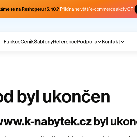
áme se na Reshoperu 15. 10.?
Přijď na největší e-commerce akci v ČR.
Funkce
Ceník
Šablony
Reference
Podpora
Kontakt
d byl ukončen
www.k-nabytek.cz
byl uko