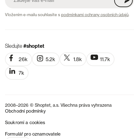
Vložením e-mailu souhlasíte s
podmínkami ochrany osobních údajů
.
Sledujte
#shoptet
26k
5.2k
1.8k
11.7k
7k
2008–2026 © Shoptet, a.s. Všechna práva vyhrazena
Obchodní podmínky
Soukromí a cookies
SK
Formulář pro oznamovatele