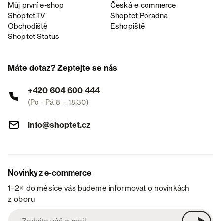
Můj první e-shop
Česká e‑commerce
Shoptet.TV
Shoptet Poradna
Obchodiště
Eshopiště
Shoptet Status
Máte dotaz? Zeptejte se nás
+420 604 600 444
(Po - Pá 8 – 18:30)
info@shoptet.cz
Novinky z e-commerce
1–2× do měsíce vás budeme informovat o novinkách
z oboru