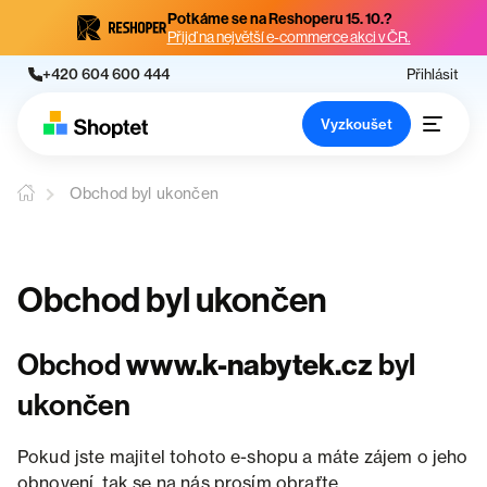
Potkáme se na Reshoperu 15. 10.?
Přijď na největší e-commerce akci v ČR.
+420 604 600 444
Přihlásit
Vyzkoušet
Obchod byl ukončen
Obchod byl ukončen
Obchod
www.k-nabytek.cz
byl
ukončen
Pokud jste majitel tohoto e-shopu a máte zájem o jeho
obnovení, tak se na nás prosím obraťte.