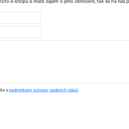
ohoto e-shopu a máte zájem o jeho obnovení, tak se na nás 
íte s
podmínkami ochrany osobních údajů
.