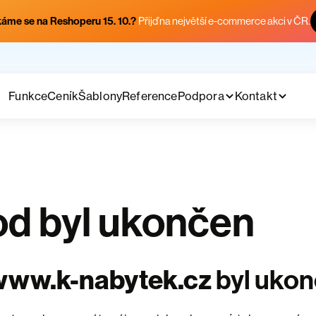
áme se na Reshoperu 15. 10.?
Přijď na největší e-commerce akci v ČR.
Funkce
Ceník
Šablony
Reference
Podpora
Kontakt
d byl ukončen
www.k-nabytek.cz
byl uko