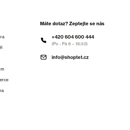
Máte dotaz? Zeptejte se nás
+420 604 600 444
ra
(Po - Pá 8 – 18:30)
ři
info@shoptet.cz
um
erce
na