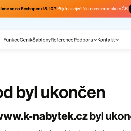
áme se na Reshoperu 15. 10.?
Přijď na největší e-commerce akci v ČR.
Funkce
Ceník
Šablony
Reference
Podpora
Kontakt
d byl ukončen
www.k-nabytek.cz
byl uko