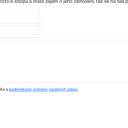
ohoto e-shopu a máte zájem o jeho obnovení, tak se na nás 
íte s
podmínkami ochrany osobních údajů
.