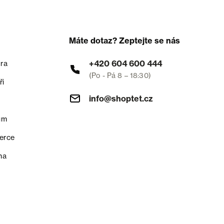
Máte dotaz? Zeptejte se nás
+420 604 600 444
ra
(Po - Pá 8 – 18:30)
ři
info@shoptet.cz
um
erce
na