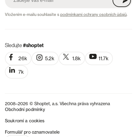
Vložením e-mailu souhlasíte s
podmínkami ochrany osobních údajů
.
Sledujte
#shoptet
26k
5.2k
1.8k
11.7k
7k
2008–2026 © Shoptet, a.s. Všechna práva vyhrazena
Obchodní podmínky
Soukromí a cookies
SK
Formulář pro oznamovatele