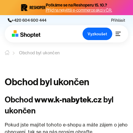
Potkáme se na Reshoperu 15. 10.?
Přijď na největší e-commerce akci v ČR.
+420 604 600 444
Přihlásit
Vyzkoušet
Obchod byl ukončen
Obchod byl ukončen
Obchod
www.k-nabytek.cz
byl
ukončen
Pokud jste majitel tohoto e-shopu a máte zájem o jeho
obnovení, tak se na nás prosím obraťte.