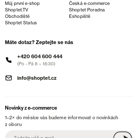
Můj první e-shop
Česká e‑commerce
Shoptet.TV
Shoptet Poradna
Obchodiště
Eshopiště
Shoptet Status
Máte dotaz? Zeptejte se nás
+420 604 600 444
(Po - Pá 8 – 18:30)
info@shoptet.cz
Novinky z e-commerce
1–2× do měsíce vás budeme informovat o novinkách
z oboru