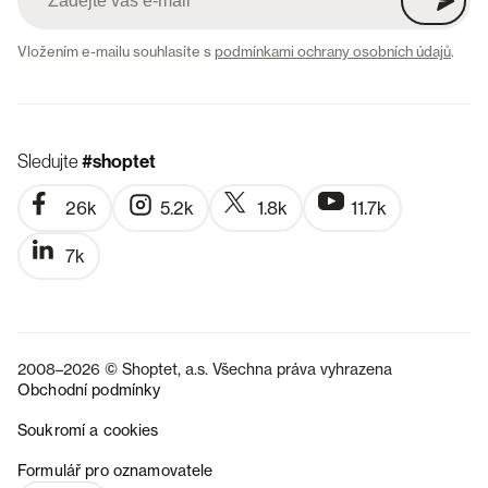
Vložením e-mailu souhlasíte s
podmínkami ochrany osobních údajů
.
Sledujte
#shoptet
26k
5.2k
1.8k
11.7k
7k
2008–2026 © Shoptet, a.s. Všechna práva vyhrazena
Obchodní podmínky
Soukromí a cookies
SK
Formulář pro oznamovatele