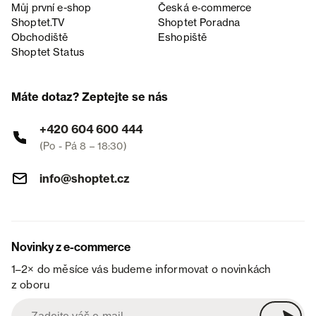
Můj první e-shop
Česká e‑commerce
Shoptet.TV
Shoptet Poradna
Obchodiště
Eshopiště
Shoptet Status
Máte dotaz? Zeptejte se nás
+420 604 600 444
(Po - Pá 8 – 18:30)
info@shoptet.cz
Novinky z e-commerce
1–2× do měsíce vás budeme informovat o novinkách
z oboru