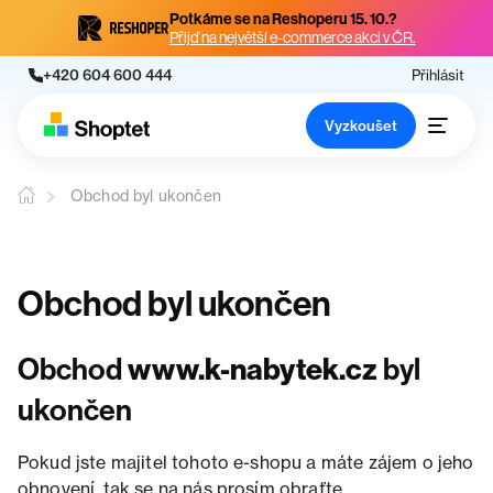
Potkáme se na Reshoperu 15. 10.?
Přijď na největší e-commerce akci v ČR.
+420 604 600 444
Přihlásit
Vyzkoušet
Obchod byl ukončen
Obchod byl ukončen
Obchod
www.k-nabytek.cz
byl
ukončen
Pokud jste majitel tohoto e-shopu a máte zájem o jeho
obnovení, tak se na nás prosím obraťte.