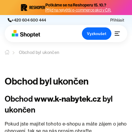
Potkáme se na Reshoperu 15. 10.?
Přijď na největší e-commerce akci v ČR.
+420 604 600 444
Přihlásit
Vyzkoušet
Obchod byl ukončen
Obchod byl ukončen
Obchod
www.k-nabytek.cz
byl
ukončen
Pokud jste majitel tohoto e-shopu a máte zájem o jeho
obnovení, tak se na nás prosím obraťte.