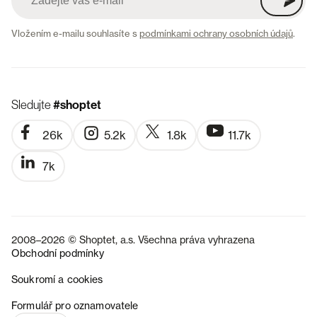
Vložením e-mailu souhlasíte s
podmínkami ochrany osobních údajů
.
Sledujte
#shoptet
26k
5.2k
1.8k
11.7k
7k
2008–2026 © Shoptet, a.s. Všechna práva vyhrazena
Obchodní podmínky
Soukromí a cookies
SK
Formulář pro oznamovatele