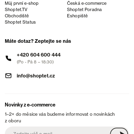
Můj první e-shop
Česká e‑commerce
Shoptet.TV
Shoptet Poradna
Obchodiště
Eshopiště
Shoptet Status
Máte dotaz? Zeptejte se nás
+420 604 600 444
(Po - Pá 8 – 18:30)
info@shoptet.cz
Novinky z e-commerce
1–2× do měsíce vás budeme informovat o novinkách
z oboru