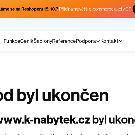
áme se na Reshoperu 15. 10.?
Přijď na největší e-commerce akci v ČR.
Funkce
Ceník
Šablony
Reference
Podpora
Kontakt
d byl ukončen
www.k-nabytek.cz
byl uko