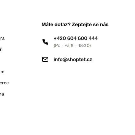
Máte dotaz? Zeptejte se nás
+420 604 600 444
ra
(Po - Pá 8 – 18:30)
ři
info@shoptet.cz
um
erce
na