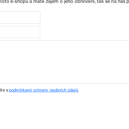
ohoto e-shopu a máte zájem o jeho obnovení, tak se na nás 
íte s
podmínkami ochrany osobních údajů
.