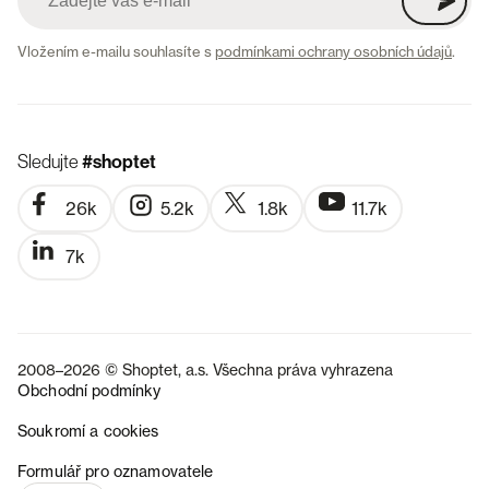
Vložením e-mailu souhlasíte s
podmínkami ochrany osobních údajů
.
Sledujte
#shoptet
26k
5.2k
1.8k
11.7k
7k
2008–2026 © Shoptet, a.s. Všechna práva vyhrazena
Obchodní podmínky
Soukromí a cookies
SK
Formulář pro oznamovatele