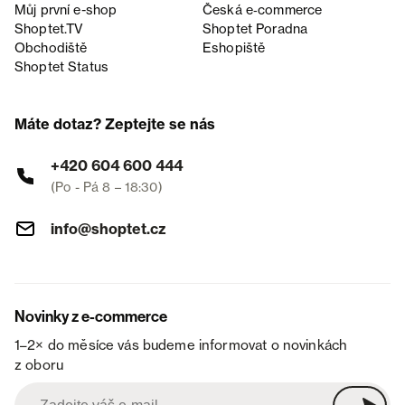
Můj první e-shop
Česká e‑commerce
Shoptet.TV
Shoptet Poradna
Obchodiště
Eshopiště
Shoptet Status
Máte dotaz? Zeptejte se nás
+420 604 600 444
(Po - Pá 8 – 18:30)
info@shoptet.cz
Novinky z e-commerce
1–2× do měsíce vás budeme informovat o novinkách
z oboru