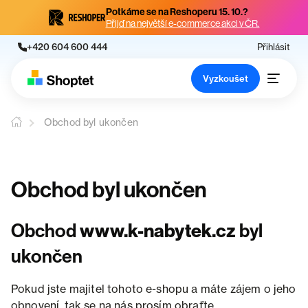
Potkáme se na Reshoperu 15. 10.?
Přijď na největší e-commerce akci v ČR.
+420 604 600 444
Přihlásit
Vyzkoušet
Obchod byl ukončen
Obchod byl ukončen
Obchod
www.k-nabytek.cz
byl
ukončen
Pokud jste majitel tohoto e-shopu a máte zájem o jeho
obnovení, tak se na nás prosím obraťte.