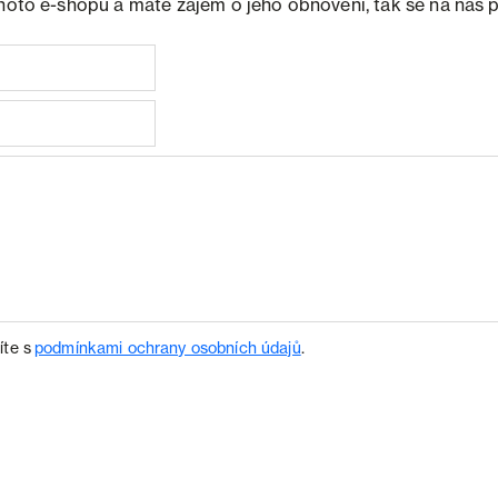
ohoto e-shopu a máte zájem o jeho obnovení, tak se na nás 
íte s
podmínkami ochrany osobních údajů
.