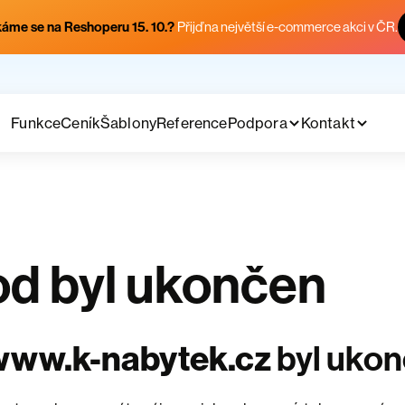
áme se na Reshoperu 15. 10.?
Přijď na největší e-commerce akci v ČR.
Funkce
Ceník
Šablony
Reference
Podpora
Kontakt
d byl ukončen
www.k-nabytek.cz
byl uko