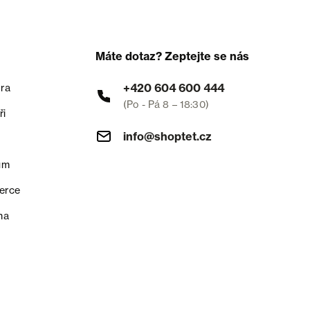
Máte dotaz? Zeptejte se nás
+420 604 600 444
ra
(Po - Pá 8 – 18:30)
ři
info@shoptet.cz
um
erce
na