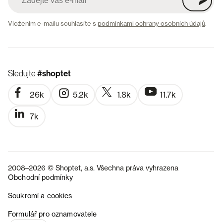
Vložením e-mailu souhlasíte s
podmínkami ochrany osobních údajů
.
Sledujte
#shoptet
26k
5.2k
1.8k
11.7k
7k
2008–2026 © Shoptet, a.s. Všechna práva vyhrazena
Obchodní podmínky
Soukromí a cookies
SK
Formulář pro oznamovatele