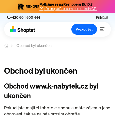
Potkáme se na Reshoperu 15. 10.?
Přijď na největší e-commerce akci v ČR.
+420 604 600 444
Přihlásit
Vyzkoušet
Obchod byl ukončen
Obchod byl ukončen
Obchod
www.k-nabytek.cz
byl
ukončen
Pokud jste majitel tohoto e-shopu a máte zájem o jeho
obnovení, tak se na nás prosím obraťte.