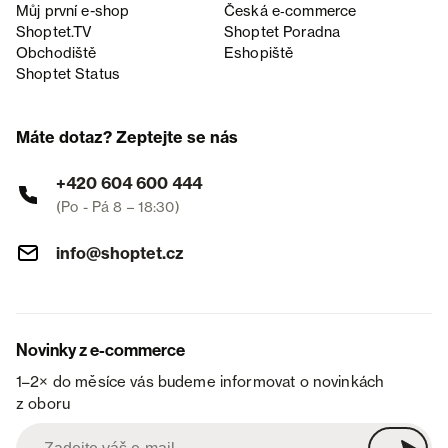
Můj první e-shop
Česká e‑commerce
Shoptet.TV
Shoptet Poradna
Obchodiště
Eshopiště
Shoptet Status
Máte dotaz? Zeptejte se nás
+420 604 600 444
(Po - Pá 8 – 18:30)
info@shoptet.cz
Novinky z e-commerce
1–2× do měsíce vás budeme informovat o novinkách
z oboru