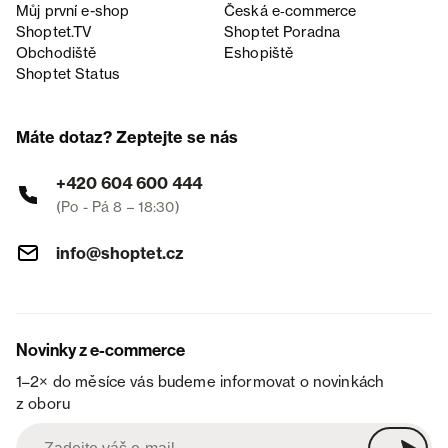
Můj první e-shop
Česká e‑commerce
Shoptet.TV
Shoptet Poradna
Obchodiště
Eshopiště
Shoptet Status
Máte dotaz? Zeptejte se nás
+420 604 600 444
(Po - Pá 8 – 18:30)
info@shoptet.cz
Novinky z e-commerce
1–2× do měsíce vás budeme informovat o novinkách
z oboru