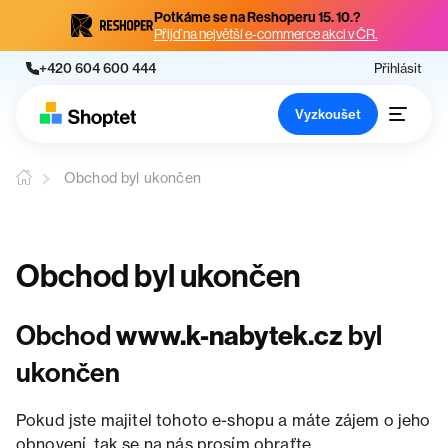
Potkáme se na Reshoperu 15. 10.?
Přijď na největší e-commerce akci v ČR.
+420 604 600 444
Přihlásit
Vyzkoušet
Obchod byl ukončen
Obchod byl ukončen
Obchod
www.k-nabytek.cz
byl
ukončen
Pokud jste majitel tohoto e-shopu a máte zájem o jeho
obnovení, tak se na nás prosím obraťte.