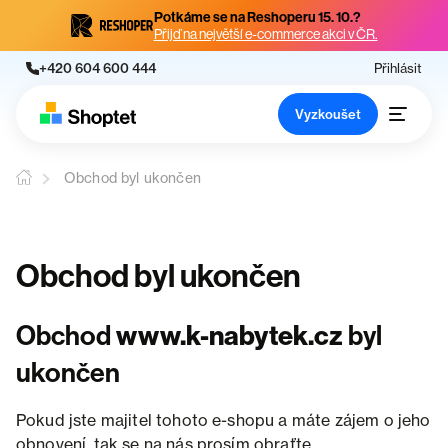
Potkáme se na Reshoperu 15. 10.?
Přijď na největší e-commerce akci v ČR.
+420 604 600 444
Přihlásit
Vyzkoušet
Obchod byl ukončen
Obchod byl ukončen
Obchod
www.k-nabytek.cz
byl
ukončen
Pokud jste majitel tohoto e-shopu a máte zájem o jeho
obnovení, tak se na nás prosím obraťte.