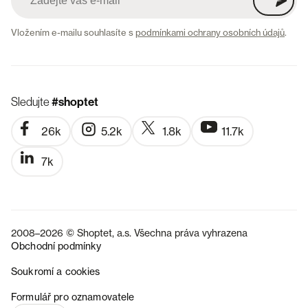
Vložením e-mailu souhlasíte s
podmínkami ochrany osobních údajů
.
Sledujte
#shoptet
26k
5.2k
1.8k
11.7k
7k
2008–2026 © Shoptet, a.s. Všechna práva vyhrazena
Obchodní podmínky
Soukromí a cookies
SK
Formulář pro oznamovatele