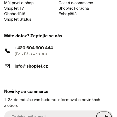
Můj první e-shop
Česká e‑commerce
Shoptet.TV
Shoptet Poradna
Obchodiště
Eshopiště
Shoptet Status
Máte dotaz? Zeptejte se nás
+420 604 600 444
(Po - Pá 8 – 18:30)
info@shoptet.cz
Novinky z e-commerce
1–2× do měsíce vás budeme informovat o novinkách
z oboru