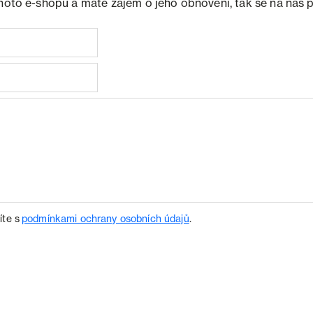
ohoto e-shopu a máte zájem o jeho obnovení, tak se na nás 
íte s
podmínkami ochrany osobních údajů
.