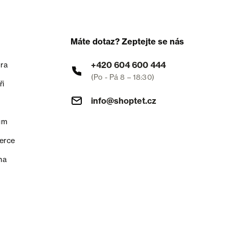
Máte dotaz? Zeptejte se nás
+420 604 600 444
ra
(Po - Pá 8 – 18:30)
ři
info@shoptet.cz
um
erce
na