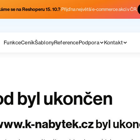
áme se na Reshoperu 15. 10.?
Přijď na největší e-commerce akci v ČR.
Funkce
Ceník
Šablony
Reference
Podpora
Kontakt
d byl ukončen
www.k-nabytek.cz
byl uko