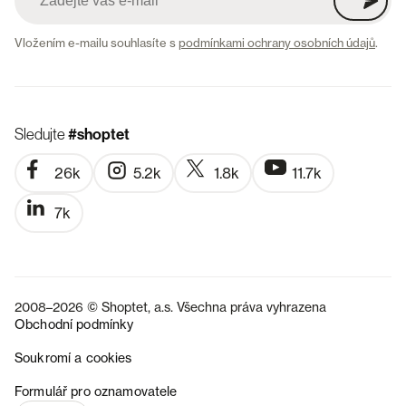
Vložením e-mailu souhlasíte s
podmínkami ochrany osobních údajů
.
Sledujte
#shoptet
26k
5.2k
1.8k
11.7k
7k
2008–2026 © Shoptet, a.s. Všechna práva vyhrazena
Obchodní podmínky
Soukromí a cookies
SK
Formulář pro oznamovatele