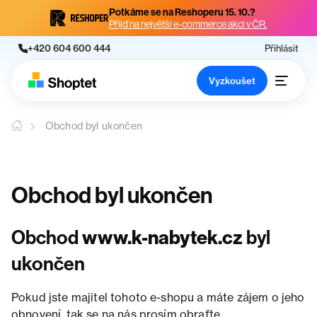
Potkáme se na Reshoperu 15. 10.?
Přijď na největší e-commerce akci v ČR.
+420 604 600 444
Přihlásit
Vyzkoušet
Obchod byl ukončen
Obchod byl ukončen
Obchod
www.k-nabytek.cz
byl
ukončen
Pokud jste majitel tohoto e-shopu a máte zájem o jeho
obnovení, tak se na nás prosím obraťte.