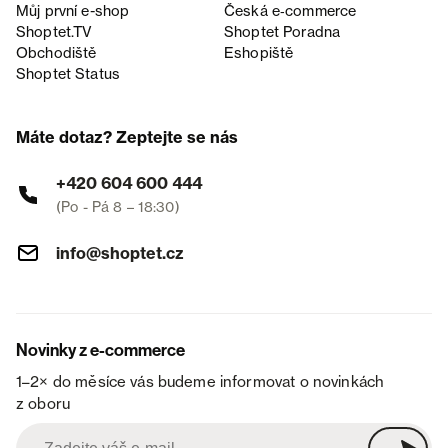
Můj první e-shop
Česká e‑commerce
Shoptet.TV
Shoptet Poradna
Obchodiště
Eshopiště
Shoptet Status
Máte dotaz? Zeptejte se nás
+420 604 600 444
(Po - Pá 8 – 18:30)
info@shoptet.cz
Novinky z e-commerce
1–2× do měsíce vás budeme informovat o novinkách
z oboru