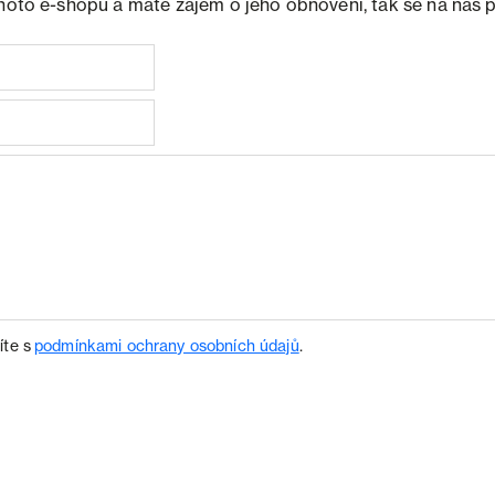
ohoto e-shopu a máte zájem o jeho obnovení, tak se na nás 
íte s
podmínkami ochrany osobních údajů
.