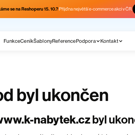
áme se na Reshoperu 15. 10.?
Přijď na největší e-commerce akci v ČR.
Funkce
Ceník
Šablony
Reference
Podpora
Kontakt
d byl ukončen
www.k-nabytek.cz
byl uko