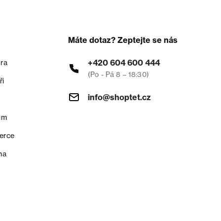
Máte dotaz? Zeptejte se nás
+420 604 600 444
ra
(Po - Pá 8 – 18:30)
ři
info@shoptet.cz
um
erce
na