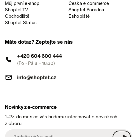
Můj první e-shop
Česká e‑commerce
Shoptet.TV
Shoptet Poradna
Obchodiště
Eshopiště
Shoptet Status
Máte dotaz? Zeptejte se nás
+420 604 600 444
(Po - Pá 8 – 18:30)
info@shoptet.cz
Novinky z e-commerce
1–2× do měsíce vás budeme informovat o novinkách
z oboru