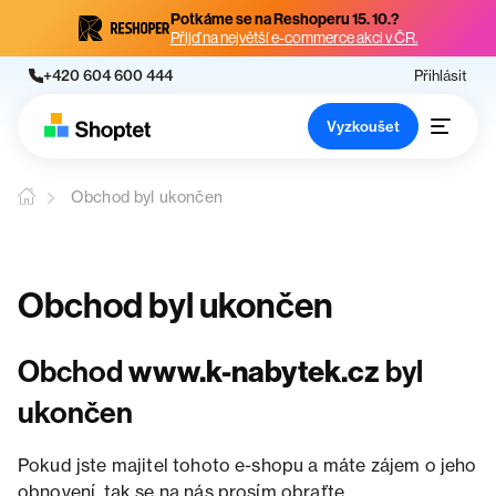
Potkáme se na Reshoperu 15. 10.?
Přijď na největší e-commerce akci v ČR.
+420 604 600 444
Přihlásit
Vyzkoušet
Obchod byl ukončen
Obchod byl ukončen
Obchod
www.k-nabytek.cz
byl
ukončen
Pokud jste majitel tohoto e-shopu a máte zájem o jeho
obnovení, tak se na nás prosím obraťte.