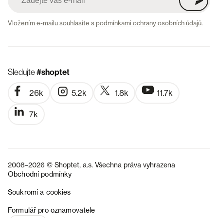
Vložením e-mailu souhlasíte s
podmínkami ochrany osobních údajů
.
Sledujte
#shoptet
26k
5.2k
1.8k
11.7k
7k
2008–2026 © Shoptet, a.s. Všechna práva vyhrazena
Obchodní podmínky
Soukromí a cookies
SK
Formulář pro oznamovatele