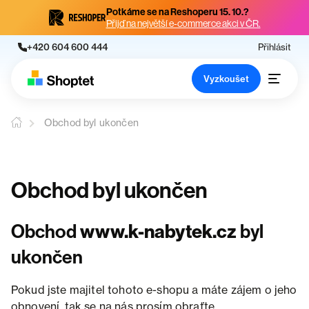
Potkáme se na Reshoperu 15. 10.?
Přijď na největší e-commerce akci v ČR.
+420 604 600 444
Přihlásit
Vyzkoušet
Obchod byl ukončen
Obchod byl ukončen
Obchod
www.k-nabytek.cz
byl
ukončen
Pokud jste majitel tohoto e-shopu a máte zájem o jeho
obnovení, tak se na nás prosím obraťte.