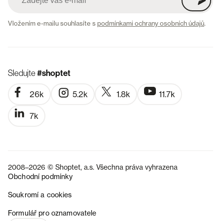
Vložením e-mailu souhlasíte s
podmínkami ochrany osobních údajů
.
Sledujte
#shoptet
26k
5.2k
1.8k
11.7k
7k
2008–2026 © Shoptet, a.s. Všechna práva vyhrazena
Obchodní podmínky
Soukromí a cookies
SK
Formulář pro oznamovatele