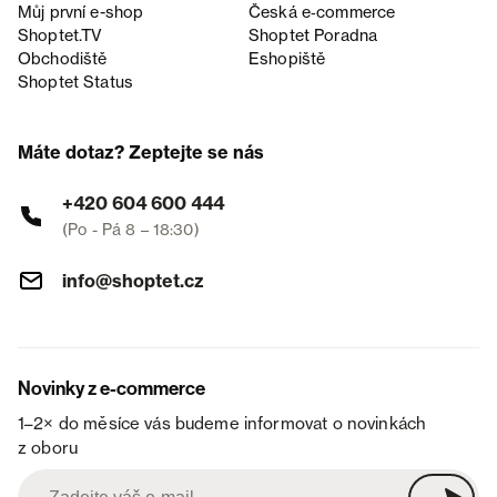
Můj první e-shop
Česká e‑commerce
Shoptet.TV
Shoptet Poradna
Obchodiště
Eshopiště
Shoptet Status
Máte dotaz? Zeptejte se nás
+420 604 600 444
(Po - Pá 8 – 18:30)
info@shoptet.cz
Novinky z e-commerce
1–2× do měsíce vás budeme informovat o novinkách
z oboru