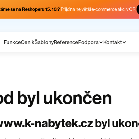
áme se na Reshoperu 15. 10.?
Přijď na největší e-commerce akci v ČR.
Funkce
Ceník
Šablony
Reference
Podpora
Kontakt
d byl ukončen
www.k-nabytek.cz
byl uko