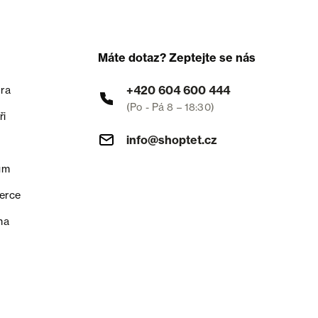
Máte dotaz? Zeptejte se nás
+420 604 600 444
ra
(Po - Pá 8 – 18:30)
ři
info@shoptet.cz
um
erce
na