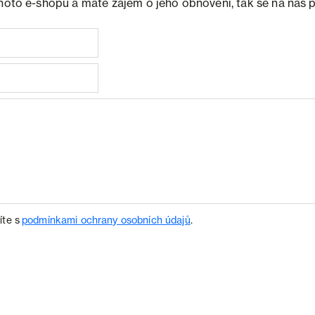
ohoto e-shopu a máte zájem o jeho obnovení, tak se na nás 
íte s
podmínkami ochrany osobních údajů
.