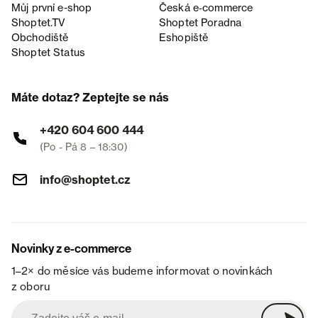
Můj první e-shop
Česká e‑commerce
Shoptet.TV
Shoptet Poradna
Obchodiště
Eshopiště
Shoptet Status
Máte dotaz? Zeptejte se nás
+420 604 600 444
(Po - Pá 8 – 18:30)
info@shoptet.cz
Novinky z e-commerce
1–2× do měsíce vás budeme informovat o novinkách
z oboru