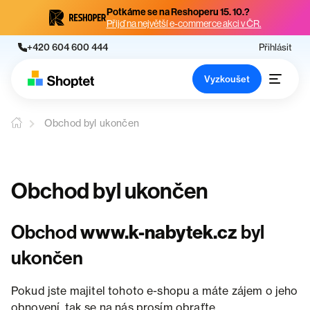
Potkáme se na Reshoperu 15. 10.?
Přijď na největší e-commerce akci v ČR.
+420 604 600 444
Přihlásit
Vyzkoušet
Obchod byl ukončen
Obchod byl ukončen
Obchod
www.k-nabytek.cz
byl
ukončen
Pokud jste majitel tohoto e-shopu a máte zájem o jeho
obnovení, tak se na nás prosím obraťte.