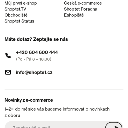
Můj první e-shop
Česká e‑commerce
Shoptet.TV
Shoptet Poradna
Obchodiště
Eshopiště
Shoptet Status
Máte dotaz? Zeptejte se nás
+420 604 600 444
(Po - Pá 8 – 18:30)
info@shoptet.cz
Novinky z e-commerce
1–2× do měsíce vás budeme informovat o novinkách
z oboru