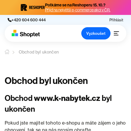
Potkáme se na Reshoperu 15. 10.?
Přijď na největší e-commerce akci v ČR.
+420 604 600 444
Přihlásit
Vyzkoušet
Obchod byl ukončen
Obchod byl ukončen
Obchod
www.k-nabytek.cz
byl
ukončen
Pokud jste majitel tohoto e-shopu a máte zájem o jeho
obnovení, tak se na nás prosím obraťte.