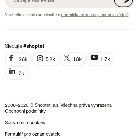
Vložením e-mailu souhlasíte s
podmínkami ochrany osobních údajů
.
Sledujte
#shoptet
26k
5.2k
1.8k
11.7k
7k
2008–2026 © Shoptet, a.s. Všechna práva vyhrazena
Obchodní podmínky
Soukromí a cookies
SK
Formulář pro oznamovatele