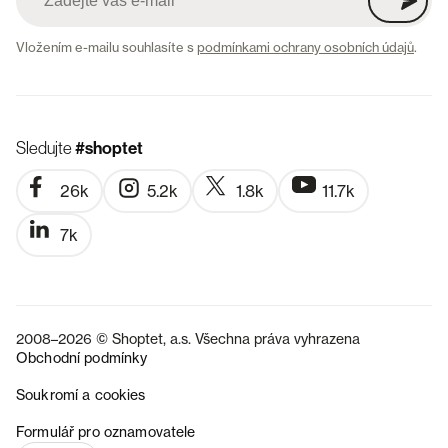
Vložením e-mailu souhlasíte s
podmínkami ochrany osobních údajů
.
Sledujte
#shoptet
26k
5.2k
1.8k
11.7k
7k
2008–2026 © Shoptet, a.s. Všechna práva vyhrazena
Obchodní podmínky
Soukromí a cookies
SK
Formulář pro oznamovatele