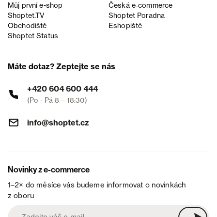
Můj první e-shop
Česká e‑commerce
Shoptet.TV
Shoptet Poradna
Obchodiště
Eshopiště
Shoptet Status
Máte dotaz? Zeptejte se nás
+420 604 600 444
(Po - Pá 8 – 18:30)
info@shoptet.cz
Novinky z e-commerce
1–2× do měsíce vás budeme informovat o novinkách
z oboru