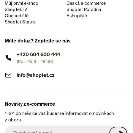
Můj první e-shop
Česká e‑commerce
Shoptet.TV
Shoptet Poradna
Obchodiště
Eshopiště
Shoptet Status
Máte dotaz? Zeptejte se nás
+420 604 600 444
(Po - Pá 8 – 18:30)
info@shoptet.cz
Novinky z e-commerce
1–2× do měsíce vás budeme informovat o novinkách
z oboru