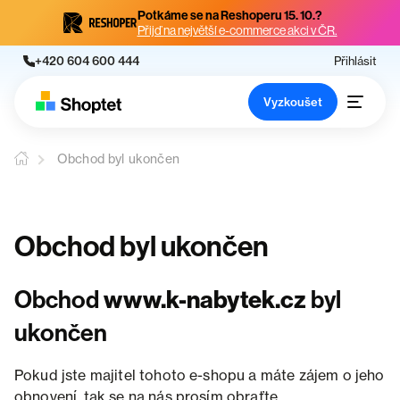
Potkáme se na Reshoperu 15. 10.?
Přijď na největší e-commerce akci v ČR.
+420 604 600 444
Přihlásit
Vyzkoušet
Obchod byl ukončen
Obchod byl ukončen
Obchod
www.k-nabytek.cz
byl
ukončen
Pokud jste majitel tohoto e-shopu a máte zájem o jeho
obnovení, tak se na nás prosím obraťte.