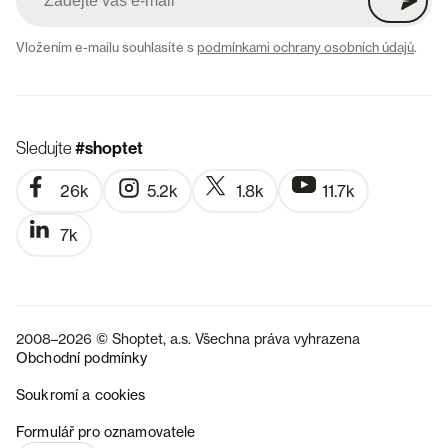
Vložením e-mailu souhlasíte s
podmínkami ochrany osobních údajů
.
Sledujte
#shoptet
26k
5.2k
1.8k
11.7k
7k
2008–2026 © Shoptet, a.s. Všechna práva vyhrazena
Obchodní podmínky
Soukromí a cookies
SK
Formulář pro oznamovatele