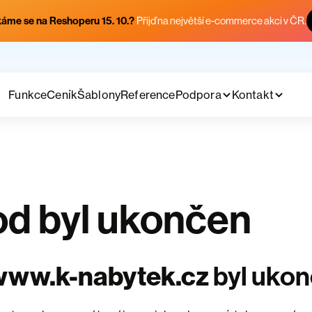
áme se na Reshoperu 15. 10.?
Přijď na největší e-commerce akci v ČR.
Funkce
Ceník
Šablony
Reference
Podpora
Kontakt
d byl ukončen
www.k-nabytek.cz
byl uko