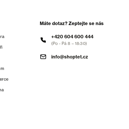
Máte dotaz? Zeptejte se nás
+420 604 600 444
ra
(Po - Pá 8 – 18:30)
ři
info@shoptet.cz
um
erce
na