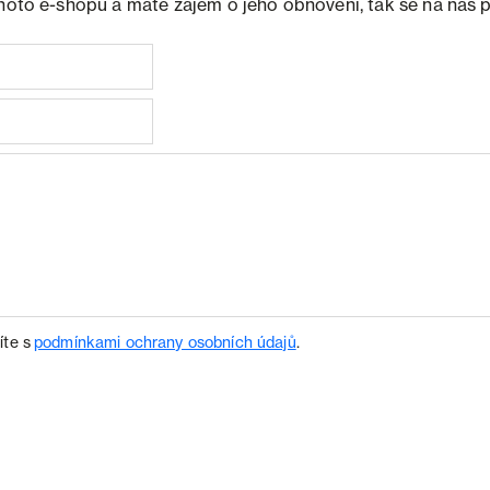
ohoto e-shopu a máte zájem o jeho obnovení, tak se na nás 
íte s
podmínkami ochrany osobních údajů
.