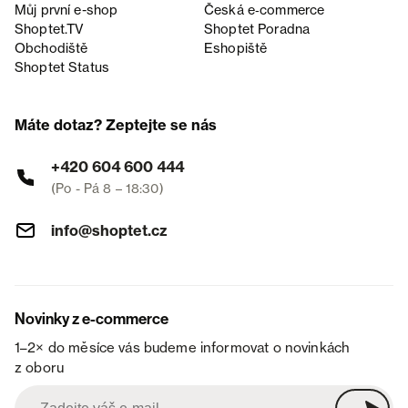
Můj první e-shop
Česká e‑commerce
Shoptet.TV
Shoptet Poradna
Obchodiště
Eshopiště
Shoptet Status
Máte dotaz? Zeptejte se nás
+420 604 600 444
(Po - Pá 8 – 18:30)
info@shoptet.cz
Novinky z e-commerce
1–2× do měsíce vás budeme informovat o novinkách
z oboru