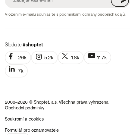
Vložením e-mailu souhlasíte s
podmínkami ochrany osobních údajů
.
Sledujte
#shoptet
26k
5.2k
1.8k
11.7k
7k
2008–2026 © Shoptet, a.s. Všechna práva vyhrazena
Obchodní podmínky
Soukromí a cookies
SK
Formulář pro oznamovatele