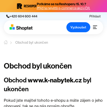
Potkáme se na Reshoperu 15. 10.?
Přijď na největší e-commerce akci v ČR.
+420 604 600 444
Přihlásit
Vyzkoušet
Obchod byl ukončen
Obchod byl ukončen
Obchod
www.k-nabytek.cz
byl
ukončen
Pokud jste majitel tohoto e-shopu a máte zájem o jeho
obnovení, tak se na nás prosím obraťte.