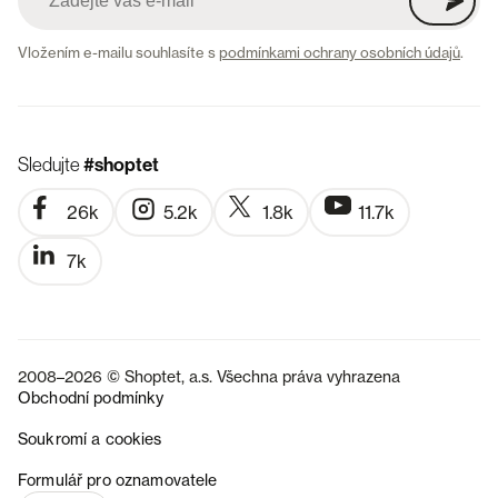
Vložením e-mailu souhlasíte s
podmínkami ochrany osobních údajů
.
Sledujte
#shoptet
26k
5.2k
1.8k
11.7k
7k
2008–2026 © Shoptet, a.s. Všechna práva vyhrazena
Obchodní podmínky
Soukromí a cookies
SK
Formulář pro oznamovatele