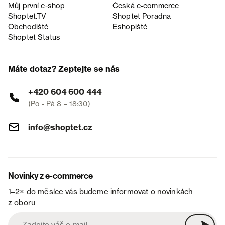
Můj první e-shop
Česká e‑commerce
Shoptet.TV
Shoptet Poradna
Obchodiště
Eshopiště
Shoptet Status
Máte dotaz? Zeptejte se nás
+420 604 600 444
(Po - Pá 8 – 18:30)
info@shoptet.cz
Novinky z e-commerce
1–2× do měsíce vás budeme informovat o novinkách
z oboru