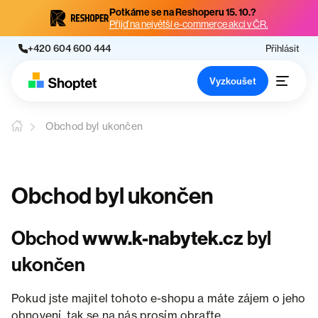
Potkáme se na Reshoperu 15. 10.?
Přijď na největší e-commerce akci v ČR.
+420 604 600 444
Přihlásit
Vyzkoušet
Obchod byl ukončen
Obchod byl ukončen
Obchod
www.k-nabytek.cz
byl
ukončen
Pokud jste majitel tohoto e-shopu a máte zájem o jeho
obnovení, tak se na nás prosím obraťte.