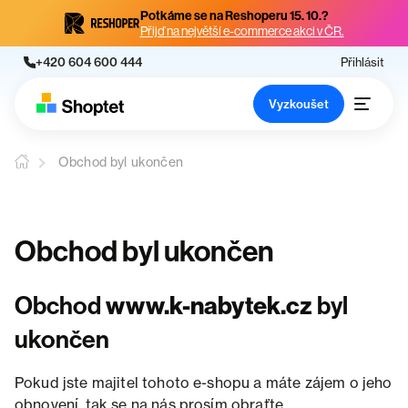
Potkáme se na Reshoperu 15. 10.?
Přijď na největší e-commerce akci v ČR.
+420 604 600 444
Přihlásit
Vyzkoušet
Obchod byl ukončen
Obchod byl ukončen
Obchod
www.k-nabytek.cz
byl
ukončen
Pokud jste majitel tohoto e-shopu a máte zájem o jeho
obnovení, tak se na nás prosím obraťte.