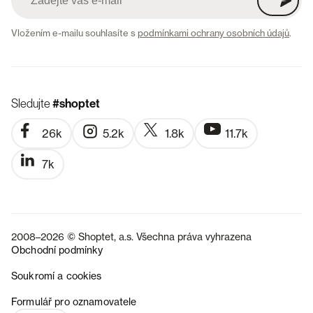
Vložením e-mailu souhlasíte s
podmínkami ochrany osobních údajů
.
Sledujte
#shoptet
26k
5.2k
1.8k
11.7k
7k
2008–2026 © Shoptet, a.s. Všechna práva vyhrazena
Obchodní podmínky
Soukromí a cookies
SK
Formulář pro oznamovatele