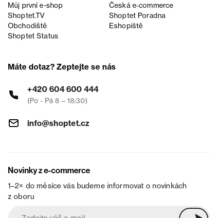
Můj první e-shop
Česká e‑commerce
Shoptet.TV
Shoptet Poradna
Obchodiště
Eshopiště
Shoptet Status
Máte dotaz? Zeptejte se nás
+420 604 600 444
(Po - Pá 8 – 18:30)
info@shoptet.cz
Novinky z e-commerce
1–2× do měsíce vás budeme informovat o novinkách
z oboru