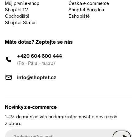
Můj první e-shop
Česká e‑commerce
Shoptet.TV
Shoptet Poradna
Obchodiště
Eshopiště
Shoptet Status
Máte dotaz? Zeptejte se nás
+420 604 600 444
(Po - Pá 8 – 18:30)
info@shoptet.cz
Novinky z e-commerce
1–2× do měsíce vás budeme informovat o novinkách
z oboru