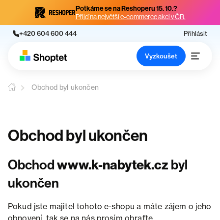
Potkáme se na Reshoperu 15. 10.?
Přijď na největší e-commerce akci v ČR.
+420 604 600 444
Přihlásit
Vyzkoušet
Obchod byl ukončen
Obchod byl ukončen
Obchod
www.k-nabytek.cz
byl
ukončen
Pokud jste majitel tohoto e-shopu a máte zájem o jeho
obnovení, tak se na nás prosím obraťte.