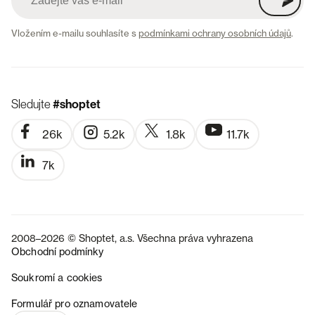
Vložením e-mailu souhlasíte s
podmínkami ochrany osobních údajů
.
Sledujte
#shoptet
26k
5.2k
1.8k
11.7k
7k
2008–2026 © Shoptet, a.s. Všechna práva vyhrazena
Obchodní podmínky
Soukromí a cookies
SK
Formulář pro oznamovatele