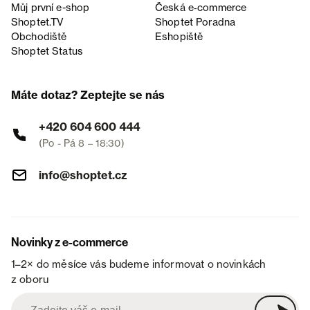
Můj první e-shop
Česká e‑commerce
Shoptet.TV
Shoptet Poradna
Obchodiště
Eshopiště
Shoptet Status
Máte dotaz? Zeptejte se nás
+420 604 600 444
(Po - Pá 8 – 18:30)
info@shoptet.cz
Novinky z e-commerce
1–2× do měsíce vás budeme informovat o novinkách
z oboru