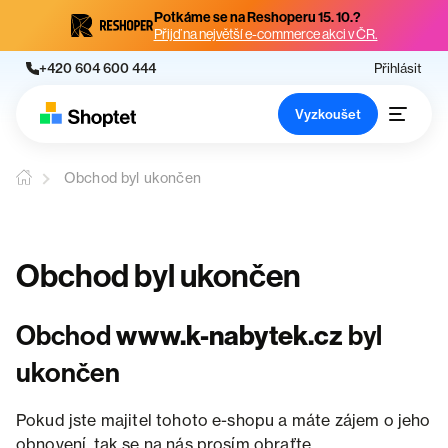
Potkáme se na Reshoperu 15. 10.?
Přijď na největší e-commerce akci v ČR.
+420 604 600 444
Přihlásit
Vyzkoušet
Obchod byl ukončen
Obchod byl ukončen
Obchod
www.k-nabytek.cz
byl
ukončen
Pokud jste majitel tohoto e-shopu a máte zájem o jeho
obnovení, tak se na nás prosím obraťte.