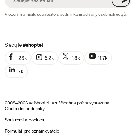
Vložením e-mailu souhlasíte s
podmínkami ochrany osobních údajů
.
Sledujte
#shoptet
26k
5.2k
1.8k
11.7k
7k
2008–2026 © Shoptet, a.s. Všechna práva vyhrazena
Obchodní podmínky
Soukromí a cookies
SK
Formulář pro oznamovatele