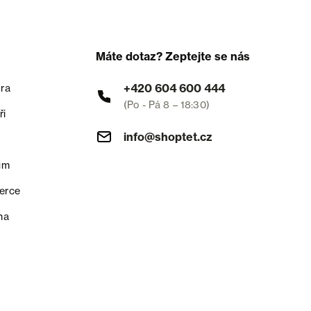
Máte dotaz? Zeptejte se nás
+420 604 600 444
ra
(Po - Pá 8 – 18:30)
ři
info@shoptet.cz
um
erce
na