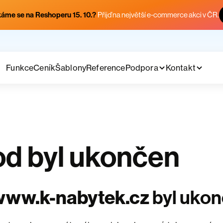
áme se na Reshoperu 15. 10.?
Přijď na největší e-commerce akci v ČR.
Funkce
Ceník
Šablony
Reference
Podpora
Kontakt
d byl ukončen
www.k-nabytek.cz
byl uko