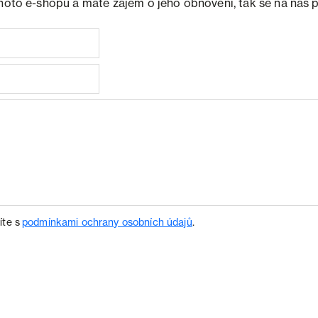
ohoto e-shopu a máte zájem o jeho obnovení, tak se na nás 
íte s
podmínkami ochrany osobních údajů
.