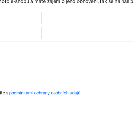
ohoto e-shopu a máte zájem o jeho obnovení, tak se na nás 
íte s
podmínkami ochrany osobních údajů
.