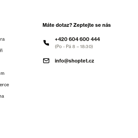
Máte dotaz? Zeptejte se nás
+420 604 600 444
ra
(Po - Pá 8 – 18:30)
ři
info@shoptet.cz
um
erce
na