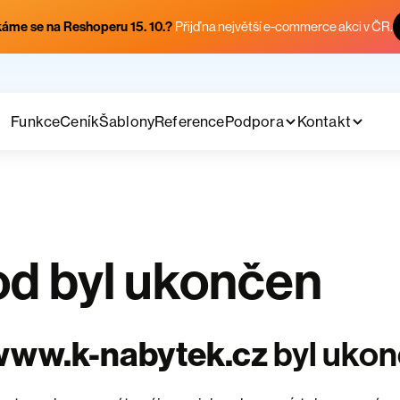
áme se na Reshoperu 15. 10.?
Přijď na největší e-commerce akci v ČR.
Funkce
Ceník
Šablony
Reference
Podpora
Kontakt
d byl ukončen
www.k-nabytek.cz
byl uko