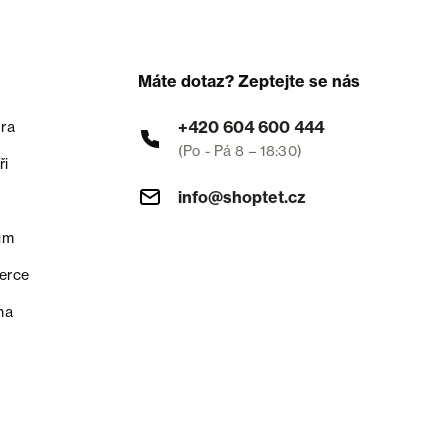
Máte dotaz? Zeptejte se nás
+420 604 600 444
ra
(Po - Pá 8 – 18:30)
ři
info@shoptet.cz
um
erce
na