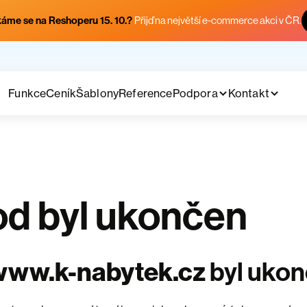
áme se na Reshoperu 15. 10.?
Přijď na největší e-commerce akci v ČR.
Funkce
Ceník
Šablony
Reference
Podpora
Kontakt
d byl ukončen
www.k-nabytek.cz
byl uko