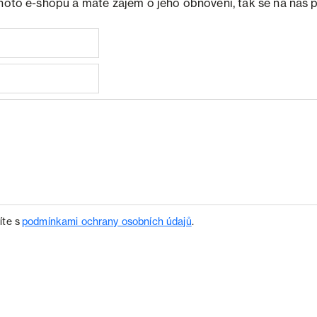
ohoto e-shopu a máte zájem o jeho obnovení, tak se na nás 
íte s
podmínkami ochrany osobních údajů
.