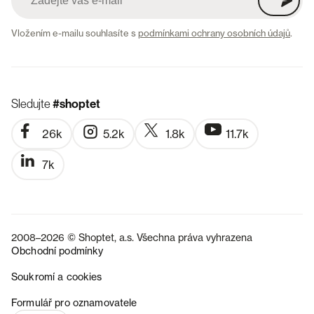
Vložením e-mailu souhlasíte s
podmínkami ochrany osobních údajů
.
Sledujte
#shoptet
26k
5.2k
1.8k
11.7k
7k
2008–2026 © Shoptet, a.s. Všechna práva vyhrazena
Obchodní podmínky
Soukromí a cookies
SK
Formulář pro oznamovatele