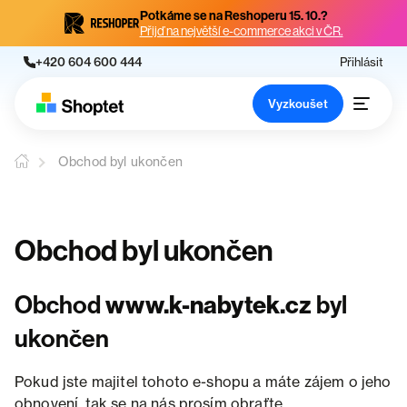
Potkáme se na Reshoperu 15. 10.?
Přijď na největší e-commerce akci v ČR.
+420 604 600 444
Přihlásit
Vyzkoušet
Obchod byl ukončen
Obchod byl ukončen
Obchod
www.k-nabytek.cz
byl
ukončen
Pokud jste majitel tohoto e-shopu a máte zájem o jeho
obnovení, tak se na nás prosím obraťte.