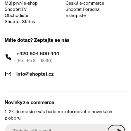
Můj první e-shop
Česká e‑commerce
Shoptet.TV
Shoptet Poradna
Obchodiště
Eshopiště
Shoptet Status
Máte dotaz? Zeptejte se nás
+420 604 600 444
(Po - Pá 8 – 18:30)
info@shoptet.cz
Novinky z e-commerce
1–2× do měsíce vás budeme informovat o novinkách
z oboru