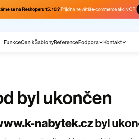
áme se na Reshoperu 15. 10.?
Přijď na největší e-commerce akci v ČR.
Funkce
Ceník
Šablony
Reference
Podpora
Kontakt
d byl ukončen
www.k-nabytek.cz
byl uko