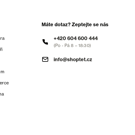
Máte dotaz? Zeptejte se nás
+420 604 600 444
ra
(Po - Pá 8 – 18:30)
ři
info@shoptet.cz
um
erce
na