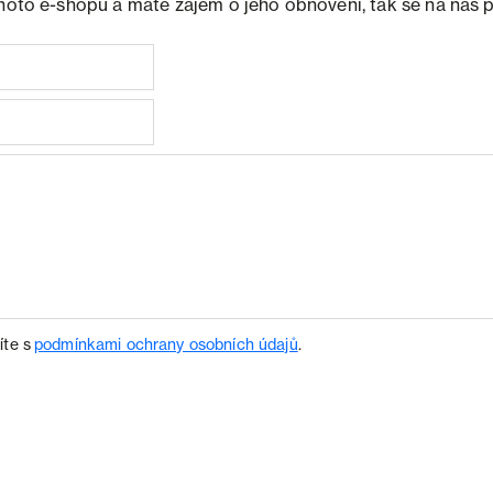
ohoto e-shopu a máte zájem o jeho obnovení, tak se na nás 
íte s
podmínkami ochrany osobních údajů
.