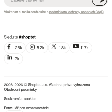
Vložením e-mailu souhlasíte s
podmínkami ochrany osobních údajů
.
Sledujte
#shoptet
26k
5.2k
1.8k
11.7k
7k
2008–2026 © Shoptet, a.s. Všechna práva vyhrazena
Obchodní podmínky
Soukromí a cookies
SK
Formulář pro oznamovatele