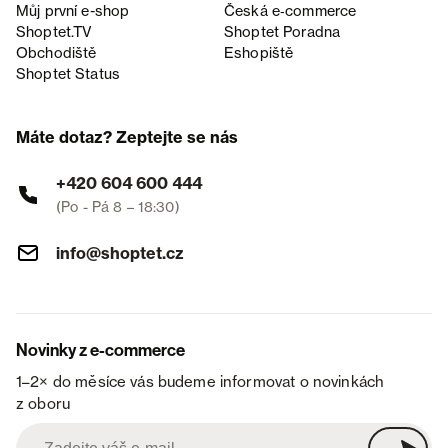
Můj první e-shop
Česká e‑commerce
Shoptet.TV
Shoptet Poradna
Obchodiště
Eshopiště
Shoptet Status
Máte dotaz? Zeptejte se nás
+420 604 600 444
(Po - Pá 8 – 18:30)
info@shoptet.cz
Novinky z e-commerce
1–2× do měsíce vás budeme informovat o novinkách
z oboru