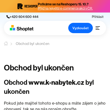
Potkáme se na Reshoperu 15. 10.?
Přijď na největší e-commerce akci v ČR.
+420 604 600 444
Přihlásit
Vyzkoušet
Obchod byl ukončen
Obchod byl ukončen
Obchod
www.k-nabytek.cz
byl
ukončen
Pokud jste majitel tohoto e-shopu a máte zájem o jeho
obnovení, tak se na nás prosím obraťte.