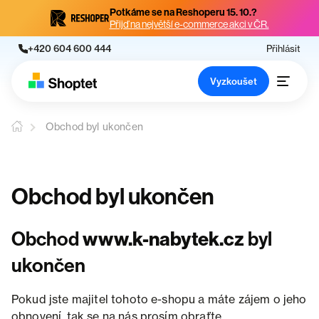
Potkáme se na Reshoperu 15. 10.?
Přijď na největší e-commerce akci v ČR.
+420 604 600 444
Přihlásit
Vyzkoušet
Obchod byl ukončen
Obchod byl ukončen
Obchod
www.k-nabytek.cz
byl
ukončen
Pokud jste majitel tohoto e-shopu a máte zájem o jeho
obnovení, tak se na nás prosím obraťte.