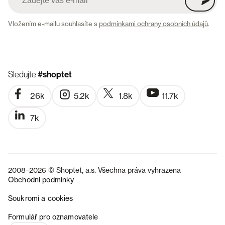
Vložením e-mailu souhlasíte s
podmínkami ochrany osobních údajů
.
Sledujte
#shoptet
26k
5.2k
1.8k
11.7k
7k
2008–2026 © Shoptet, a.s. Všechna práva vyhrazena
Obchodní podmínky
Soukromí a cookies
SK
Formulář pro oznamovatele