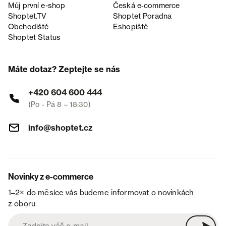
Můj první e-shop
Česká e‑commerce
Shoptet.TV
Shoptet Poradna
Obchodiště
Eshopiště
Shoptet Status
Máte dotaz? Zeptejte se nás
+420 604 600 444
(Po - Pá 8 – 18:30)
info@shoptet.cz
Novinky z e-commerce
1–2× do měsíce vás budeme informovat o novinkách
z oboru