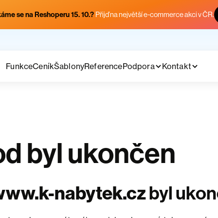
áme se na Reshoperu 15. 10.?
Přijď na největší e-commerce akci v ČR.
Funkce
Ceník
Šablony
Reference
Podpora
Kontakt
d byl ukončen
www.k-nabytek.cz
byl uko