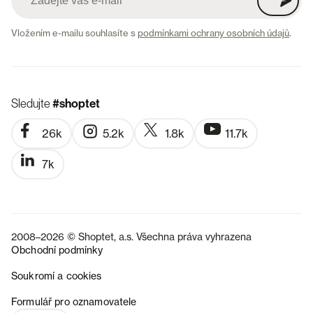
Vložením e-mailu souhlasíte s
podmínkami ochrany osobních údajů
.
Sledujte
#shoptet
26k
5.2k
1.8k
11.7k
7k
2008–2026 © Shoptet, a.s. Všechna práva vyhrazena
Obchodní podmínky
Soukromí a cookies
SK
Formulář pro oznamovatele