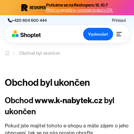
Potkáme se na Reshoperu 15. 10.?
Přijď na největší e-commerce akci v ČR.
+420 604 600 444
Přihlásit
Vyzkoušet
Obchod byl ukončen
Obchod byl ukončen
Obchod
www.k-nabytek.cz
byl
ukončen
Pokud jste majitel tohoto e-shopu a máte zájem o jeho
obnovení, tak se na nás prosím obraťte.