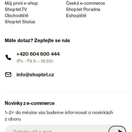
Můj první e-shop
Česká e‑commerce
Shoptet.TV
Shoptet Poradna
Obchodiště
Eshopiště
Shoptet Status
Máte dotaz? Zeptejte se nás
+420 604 600 444
(Po - Pá 8 – 18:30)
info@shoptet.cz
Novinky z e-commerce
1–2× do měsíce vás budeme informovat o novinkách
z oboru