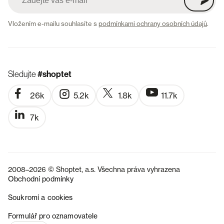
Vložením e-mailu souhlasíte s
podmínkami ochrany osobních údajů
.
Sledujte
#shoptet
26k
5.2k
1.8k
11.7k
7k
2008–2026 © Shoptet, a.s. Všechna práva vyhrazena
Obchodní podmínky
Soukromí a cookies
SK
Formulář pro oznamovatele