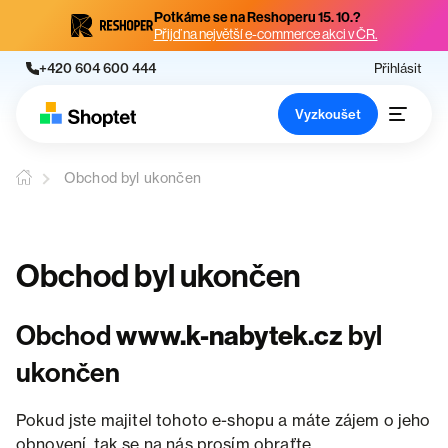
Potkáme se na Reshoperu 15. 10.?
Přijď na největší e-commerce akci v ČR.
+420 604 600 444
Přihlásit
Vyzkoušet
Obchod byl ukončen
Obchod byl ukončen
Obchod
www.k-nabytek.cz
byl
ukončen
Pokud jste majitel tohoto e-shopu a máte zájem o jeho
obnovení, tak se na nás prosím obraťte.