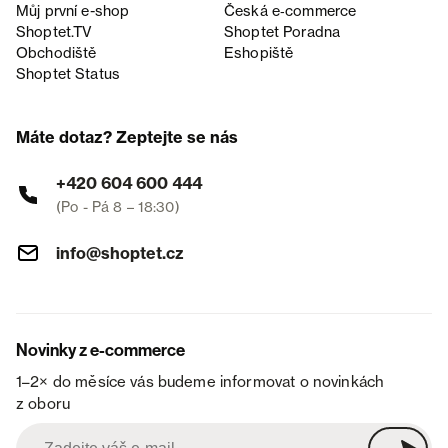
Můj první e-shop
Česká e‑commerce
Shoptet.TV
Shoptet Poradna
Obchodiště
Eshopiště
Shoptet Status
Máte dotaz? Zeptejte se nás
+420 604 600 444
(Po - Pá 8 – 18:30)
info@shoptet.cz
Novinky z e-commerce
1–2× do měsíce vás budeme informovat o novinkách
z oboru