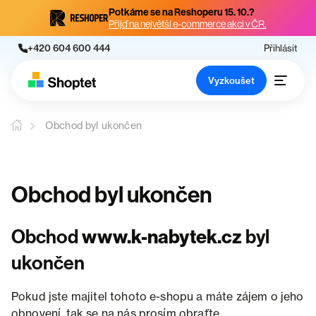
Potkáme se na Reshoperu 15. 10.?
Přijď na největší e-commerce akci v ČR.
+420 604 600 444
Přihlásit
Vyzkoušet
Obchod byl ukončen
Obchod byl ukončen
Obchod
www.k-nabytek.cz
byl
ukončen
Pokud jste majitel tohoto e-shopu a máte zájem o jeho
obnovení, tak se na nás prosím obraťte.