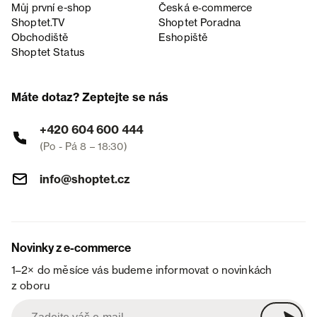
Můj první e-shop
Česká e‑commerce
Shoptet.TV
Shoptet Poradna
Obchodiště
Eshopiště
Shoptet Status
Máte dotaz? Zeptejte se nás
+420 604 600 444
(Po - Pá 8 – 18:30)
info@shoptet.cz
Novinky z e-commerce
1–2× do měsíce vás budeme informovat o novinkách
z oboru