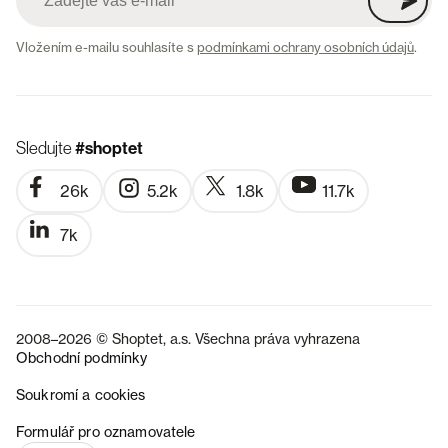
Vložením e-mailu souhlasíte s
podmínkami ochrany osobních údajů
.
Sledujte
#shoptet
26k
5.2k
1.8k
11.7k
7k
2008–2026 © Shoptet, a.s. Všechna práva vyhrazena
Obchodní podmínky
Soukromí a cookies
SK
Formulář pro oznamovatele