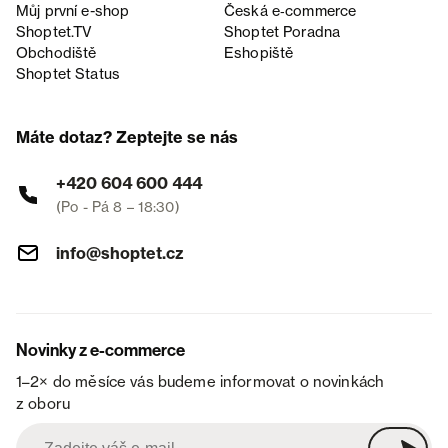
Můj první e-shop
Česká e‑commerce
Shoptet.TV
Shoptet Poradna
Obchodiště
Eshopiště
Shoptet Status
Máte dotaz? Zeptejte se nás
+420 604 600 444
(Po - Pá 8 – 18:30)
info@shoptet.cz
Novinky z e-commerce
1–2× do měsíce vás budeme informovat o novinkách
z oboru