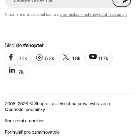
Vložením e-mailu souhlasíte s
podmínkami ochrany osobních údajů
.
Sledujte
#shoptet
26k
5.2k
1.8k
11.7k
7k
2008–2026 © Shoptet, a.s. Všechna práva vyhrazena
Obchodní podmínky
Soukromí a cookies
SK
Formulář pro oznamovatele