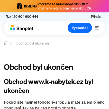
Potkáme se na Reshoperu 15. 10.?
Přijď na největší e-commerce akci v ČR.
+420 604 600 444
Přihlásit
Vyzkoušet
Obchod byl ukončen
Obchod byl ukončen
Obchod
www.k-nabytek.cz
byl
ukončen
Pokud jste majitel tohoto e-shopu a máte zájem o jeho
obnovení, tak se na nás prosím obraťte.