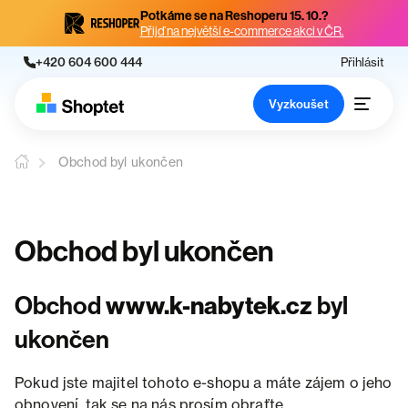
Potkáme se na Reshoperu 15. 10.?
Přijď na největší e-commerce akci v ČR.
+420 604 600 444
Přihlásit
Vyzkoušet
Obchod byl ukončen
Obchod byl ukončen
Obchod
www.k-nabytek.cz
byl
ukončen
Pokud jste majitel tohoto e-shopu a máte zájem o jeho
obnovení, tak se na nás prosím obraťte.