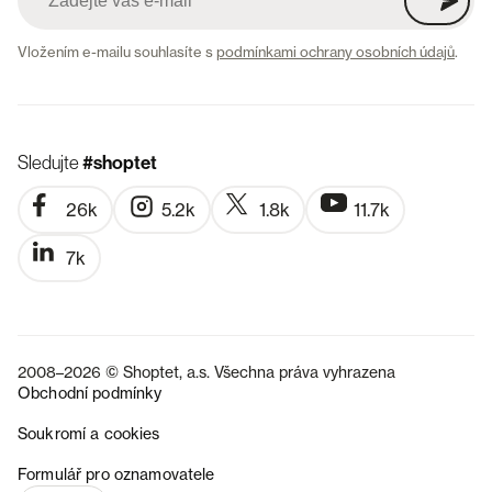
Vložením e-mailu souhlasíte s
podmínkami ochrany osobních údajů
.
Sledujte
#shoptet
26k
5.2k
1.8k
11.7k
7k
2008–2026 © Shoptet, a.s. Všechna práva vyhrazena
Obchodní podmínky
Soukromí a cookies
SK
Formulář pro oznamovatele