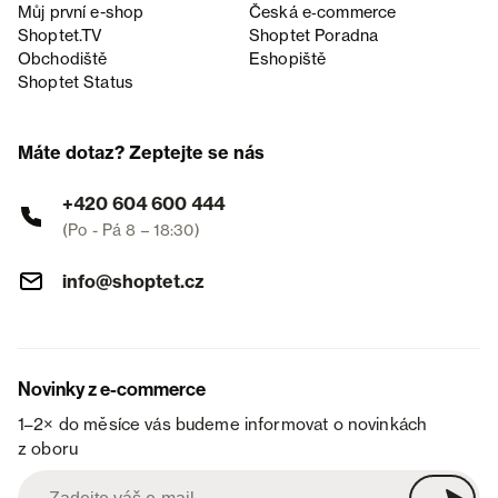
Můj první e-shop
Česká e‑commerce
Shoptet.TV
Shoptet Poradna
Obchodiště
Eshopiště
Shoptet Status
Máte dotaz? Zeptejte se nás
+420 604 600 444
(Po - Pá 8 – 18:30)
info@shoptet.cz
Novinky z e-commerce
1–2× do měsíce vás budeme informovat o novinkách
z oboru