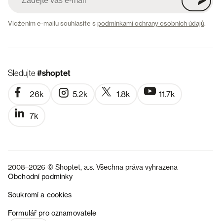
Vložením e-mailu souhlasíte s
podmínkami ochrany osobních údajů
.
Sledujte
#shoptet
26k
5.2k
1.8k
11.7k
7k
2008–2026 © Shoptet, a.s. Všechna práva vyhrazena
Obchodní podmínky
Soukromí a cookies
SK
Formulář pro oznamovatele