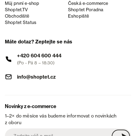
Můj první e-shop
Česká e‑commerce
Shoptet.TV
Shoptet Poradna
Obchodiště
Eshopiště
Shoptet Status
Máte dotaz? Zeptejte se nás
+420 604 600 444
(Po - Pá 8 – 18:30)
info@shoptet.cz
Novinky z e-commerce
1–2× do měsíce vás budeme informovat o novinkách
z oboru