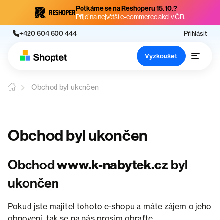
Potkáme se na Reshoperu 15. 10.?
Přijď na největší e-commerce akci v ČR.
+420 604 600 444
Přihlásit
Vyzkoušet
Obchod byl ukončen
Obchod byl ukončen
Obchod
www.k-nabytek.cz
byl
ukončen
Pokud jste majitel tohoto e-shopu a máte zájem o jeho
obnovení, tak se na nás prosím obraťte.