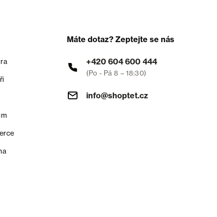
Máte dotaz? Zeptejte se nás
+420 604 600 444
ra
(Po - Pá 8 – 18:30)
ři
info@shoptet.cz
um
erce
na