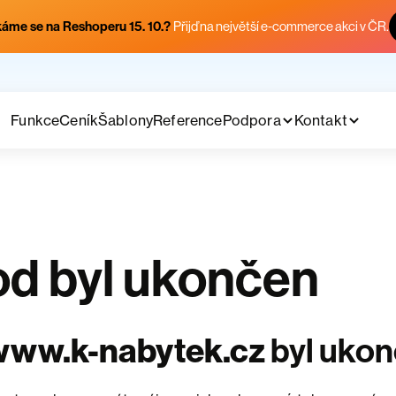
áme se na Reshoperu 15. 10.?
Přijď na největší e-commerce akci v ČR.
Funkce
Ceník
Šablony
Reference
Podpora
Kontakt
d byl ukončen
www.k-nabytek.cz
byl uko