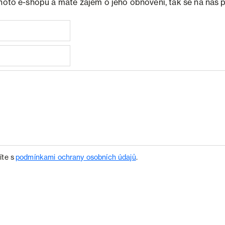
ohoto e-shopu a máte zájem o jeho obnovení, tak se na nás 
íte s
podmínkami ochrany osobních údajů
.