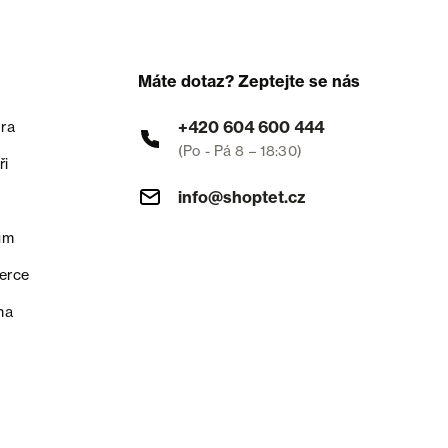
Máte dotaz? Zeptejte se nás
+420 604 600 444
ra
(Po - Pá 8 – 18:30)
ři
info@shoptet.cz
um
erce
na