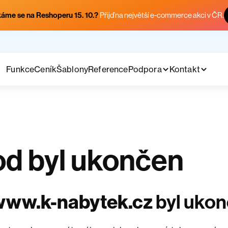
áme se na Reshoperu 15. 10.?
Přijď na největší e-commerce akci v ČR.
Funkce
Ceník
Šablony
Reference
Podpora
Kontakt
d byl ukončen
www.k-nabytek.cz
byl uko