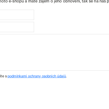
ohoto e-shopu a máte zájem o jeho obnovení, tak se na nás 
íte s
podmínkami ochrany osobních údajů
.