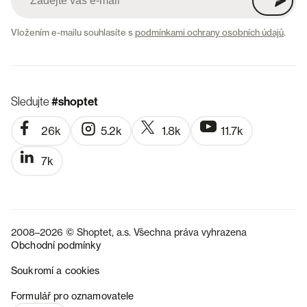
Vložením e-mailu souhlasíte s
podmínkami ochrany osobních údajů
.
Sledujte
#shoptet
26k
5.2k
1.8k
11.7k
7k
2008–2026 © Shoptet, a.s. Všechna práva vyhrazena
Obchodní podmínky
Soukromí a cookies
SK
Formulář pro oznamovatele