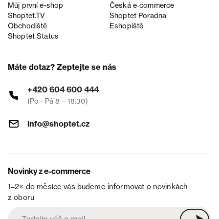
Můj první e-shop
Česká e‑commerce
Shoptet.TV
Shoptet Poradna
Obchodiště
Eshopiště
Shoptet Status
Máte dotaz? Zeptejte se nás
+420 604 600 444
(Po - Pá 8 – 18:30)
info@shoptet.cz
Novinky z e-commerce
1–2× do měsíce vás budeme informovat o novinkách
z oboru