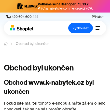
Potkáme se na Reshoperu 15. 10.?
Přijď na největší e-commerce akci v ČR.
+420 604 600 444
Přihlásit
Vyzkoušet
Obchod byl ukončen
Obchod byl ukončen
Obchod
www.k-nabytek.cz
byl
ukončen
Pokud jste majitel tohoto e-shopu a máte zájem o jeho
obnovení, tak se na nás prosím obraťte.