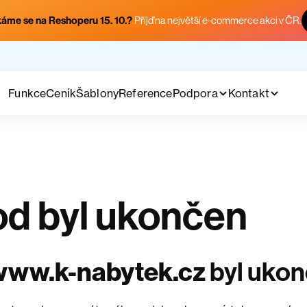
áme se na Reshoperu 15. 10.?
Přijď na největší e-commerce akci v ČR.
Funkce
Ceník
Šablony
Reference
Podpora
Kontakt
d byl ukončen
www.k-nabytek.cz
byl uko