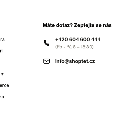
Máte dotaz? Zeptejte se nás
+420 604 600 444
ra
(Po - Pá 8 – 18:30)
ři
info@shoptet.cz
um
erce
na