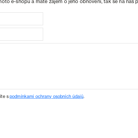
ohoto e-shopu a máte zájem o jeho obnovení, tak se na nás 
íte s
podmínkami ochrany osobních údajů
.